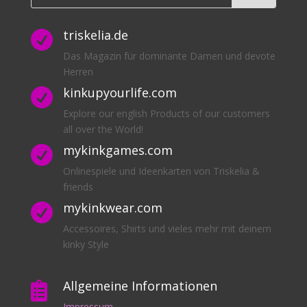
triskelia.de

Das Magazin für dominante Damen und devote
Herren
kinkupyourlife.com

Explore our english Products of our customers
all over the World!
mykinkgames.com

Onlinespiele und Ideenkarten von Triskelia &
friends
mykinkwear.com

Accessoires, Shirts und vieles mehr mit deinem
kinky Style
Allgemeine Informationen

Impressum