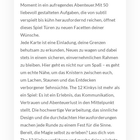
Moment in ein aufregendes Abenteuer.
Mit 50
liebevoll gestalteten Aufgaben, die von subtil
verspielt bis kühn herausfordernd reichen, öffnet
dieses Spiel Türen zu neuen Facetten deiner
Wünsche.
Jede Karte ist eine Einladung, deine Grenzen
behutsam zu erkunden, Neues zu wagen und dabei
stets in einem sicheren, einvernehmlichen Rahmen
zu bleiben. Hier geht es nicht nur um Spaß – es geht
um echte Nähe, um das Knistern zwischen euch,
um Lachen, Staunen und das Entdecken
verborgener Sehnsüchte.
The 12 Kinkys
ist mehr als
ein Spiel: Es ist ein Erlebnis, das Kommunikation,
Vertrauen und Abenteuerlust in den Mittelpunkt
stellt. Die hochwertige Verarbeitung, das sinnliche
Design und die durchdachten Herausforderungen
machen jede Runde zu einem Fest für die Sinne.
Bereit, die Magie selbst zu erleben? Lass dich von
The 12 Kinkys
verführen und mache deine nächste