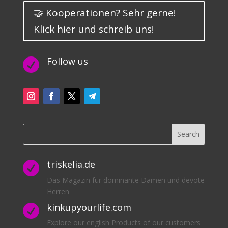
🤝 Kooperationen? Sehr gerne!
Klick hier und schreib uns!
Follow us

triskelia.de

Das Magazin für dominante Damen und devote
Herren
kinkupyourlife.com

Explore our english Products of our customers