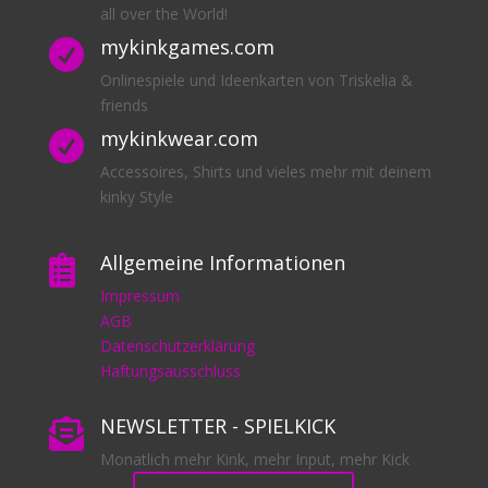
all over the World!
mykinkgames.com

Onlinespiele und Ideenkarten von Triskelia &
friends
mykinkwear.com

Accessoires, Shirts und vieles mehr mit deinem
kinky Style
Allgemeine Informationen

Impressum
AGB
Datenschutzerklärung
Haftungsausschluss
NEWSLETTER - SPIELKICK

Monatlich mehr Kink, mehr Input, mehr Kick