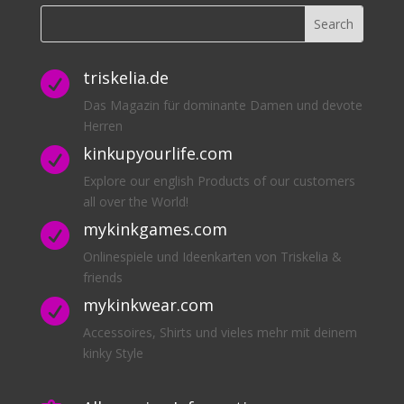
triskelia.de

Das Magazin für dominante Damen und devote
Herren
kinkupyourlife.com

Explore our english Products of our customers
all over the World!
mykinkgames.com

Onlinespiele und Ideenkarten von Triskelia &
friends
mykinkwear.com

Accessoires, Shirts und vieles mehr mit deinem
kinky Style