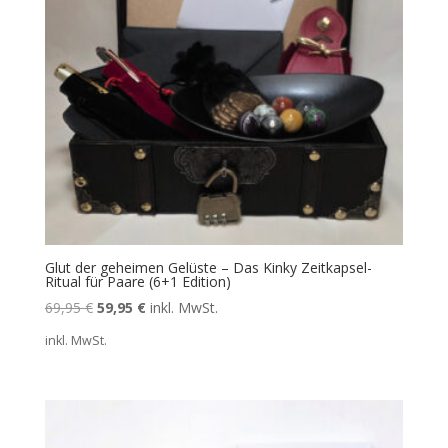
Glut der geheimen Gelüste – Das Kinky Zeitkapsel-
Ritual für Paare (6+1 Edition)
Ursprünglicher
Aktueller
69,95
€
59,95
€
inkl. MwSt.
Preis
Preis
inkl. MwSt.
war:
ist:
69,95 €
59,95 €.