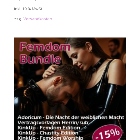
Preis
Preis
inkl. 19 % MwSt.
war:
ist:
zzgl.
Versandkosten
59,85 €
50,00 €.