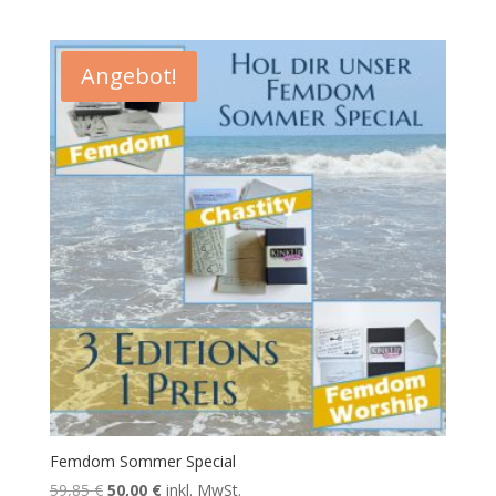
Angebot!
Femdom Sommer Special
Ursprünglicher
Aktueller
59,85
€
50,00
€
inkl. MwSt.