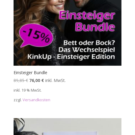
Einsteiger Bundle
Ursprünglicher
Aktueller
89,85
€
76,00
€
inkl. MwSt.
Preis
Preis
inkl. 19 % MwSt.
war:
ist:
zzgl.
Versandkosten
89,85 €
76,00 €.