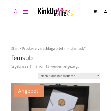
Start
/ Produkte verschlagwortet mit „femsub“
femsub
Nach
Ergebnisse 1 – 9 von 13 werden angezeigt
Aktualität
sortiert
Angebot!